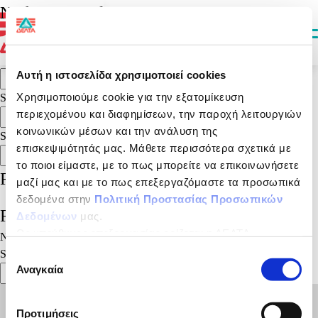
It seems we can’t find what you’re looking for. Perhaps searching can
Nothing Found
help.
Search for:
Search
Αυτή η ιστοσελίδα χρησιμοποιεί cookies
Search
Χρησιμοποιούμε cookie για την εξατομίκευση
Search
περιεχομένου και διαφημίσεων, την παροχή λειτουργιών
Search
κοινωνικών μέσων και την ανάλυση της
Search
επισκεψιμότητάς μας. Μάθετε περισσότερα σχετικά με
Search
το ποιοι είμαστε, με το πως μπορείτε να επικοινωνήσετε
Recent Posts
μαζί μας και με το πως επεξεργαζόμαστε τα προσωπικά
δεδομένα στην
Πολιτική Προστασίας Προσωπικών
Recent Comments
Δεδομένων
μας.
Ως υπεύθυνος επεξεργασίας ορίζεται η ΔΕΛΤΑ
No comments to show.
ΤΡΟΦΙΜΑ ΜΟΝΟΠΡΟΣΩΠΗ Α.Ε.
Search
Επιλογή
Αναγκαία
συγκατάθεσης
Search
Προτιμήσεις