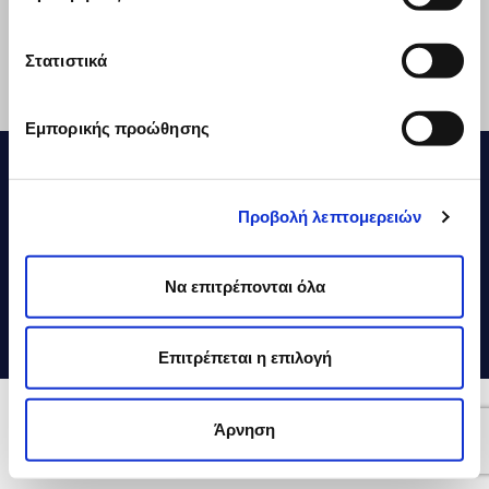
Social Media
Στατιστικά
Contact
Exports
Εμπορικής προώθησης
DELTA © 2026
Financial Statements
Vivartia
Προβολή λεπτομερειών
Use of Cookies
Privacy Policy
Terms of Use
Να επιτρέπονται όλα
Code Of Conduct
ESG Reports
Επιτρέπεται η επιλογή
Craft by MRM//McCann
Άρνηση