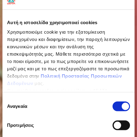
Αυτή η ιστοσελίδα χρησιμοποιεί cookies
Χρησιμοποιούμε cookie για την εξατομίκευση
περιεχομένου και διαφημίσεων, την παροχή λειτουργιών
κοινωνικών μέσων και την ανάλυση της
επισκεψιμότητάς μας. Μάθετε περισσότερα σχετικά με
το ποιοι είμαστε, με το πως μπορείτε να επικοινωνήσετε
μαζί μας και με το πως επεξεργαζόμαστε τα προσωπικά
δεδομένα στην
Πολιτική Προστασίας Προσωπικών
Δεδομένων
μας.
Ως υπεύθυνος επεξεργασίας ορίζεται η ΔΕΛΤΑ
ΤΡΟΦΙΜΑ ΜΟΝΟΠΡΟΣΩΠΗ Α.Ε.
Good nutrition means different
Επιλογή
Αναγκαία
συγκατάθεσης
things to different people
Προτιμήσεις
We’re here to make it