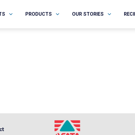
help.
TS
PRODUCTS
OUR STORIES
REC
ct