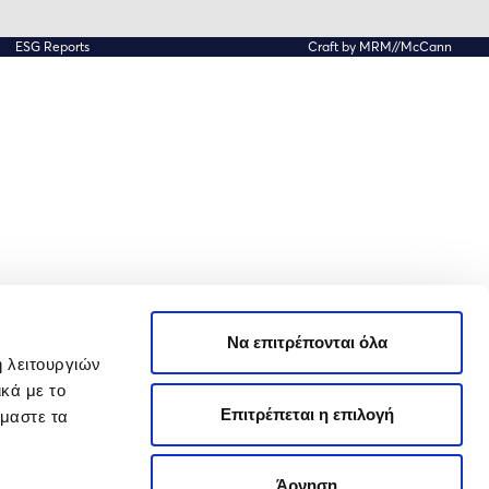
ESG Reports
Craft by MRM//McCann
Να επιτρέπονται όλα
ή λειτουργιών
κά με το
Επιτρέπεται η επιλογή
όμαστε τα
Άρνηση