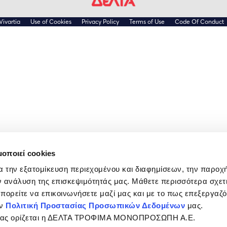
Vivartia
Use of Cookies
Privacy Policy
Terms of Use
Code Of Conduct
μοποιεί cookies
α την εξατομίκευση περιεχομένου και διαφημίσεων, την παροχ
 ανάλυση της επισκεψιμότητάς μας. Μάθετε περισσότερα σχετι
 μπορείτε να επικοινωνήσετε μαζί μας και με το πως επεξεργαζ
ην
Πολιτική Προστασίας Προσωπικών Δεδομένων
μας.
σίας ορίζεται η ΔΕΛΤΑ ΤΡΟΦΙΜΑ ΜΟΝΟΠΡΟΣΩΠΗ Α.Ε.