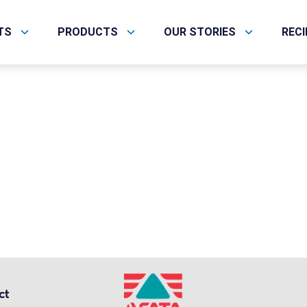
help.
TS
PRODUCTS
OUR STORIES
REC
ct