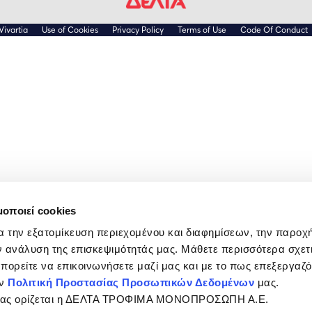
Vivartia
Use of Cookies
Privacy Policy
Terms of Use
Code Of Conduct
μοποιεί cookies
α την εξατομίκευση περιεχομένου και διαφημίσεων, την παροχ
 ανάλυση της επισκεψιμότητάς μας. Μάθετε περισσότερα σχετι
 μπορείτε να επικοινωνήσετε μαζί μας και με το πως επεξεργαζ
ην
Πολιτική Προστασίας Προσωπικών Δεδομένων
μας.
σίας ορίζεται η ΔΕΛΤΑ ΤΡΟΦΙΜΑ ΜΟΝΟΠΡΟΣΩΠΗ Α.Ε.