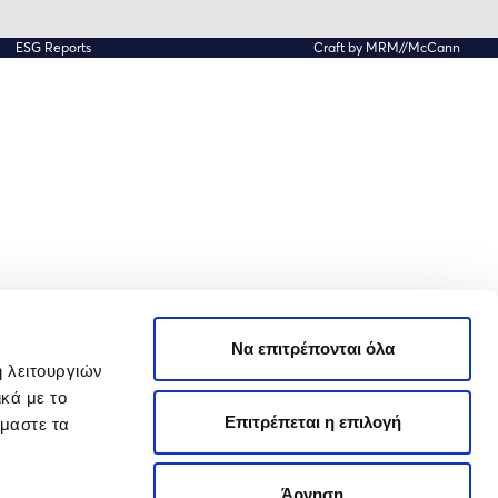
ESG Reports
Craft by MRM//McCann
Να επιτρέπονται όλα
ή λειτουργιών
κά με το
Επιτρέπεται η επιλογή
όμαστε τα
Άρνηση