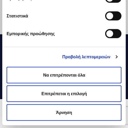
Social Media
Στατιστικά
Contact
Exports
Εμπορικής προώθησης
DELTA © 2026
Financial Statements
Vivartia
Προβολή λεπτομερειών
Use of Cookies
Privacy Policy
Terms of Use
Να επιτρέπονται όλα
Code Of Conduct
ESG Reports
Επιτρέπεται η επιλογή
Craft by MRM//McCann
Άρνηση