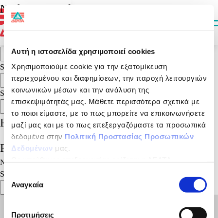
It seems we can’t find what you’re looking for. Perhaps searching can
Nothing Found
help.
Search for:
Search
Αυτή η ιστοσελίδα χρησιμοποιεί cookies
Search
Χρησιμοποιούμε cookie για την εξατομίκευση
Search
περιεχομένου και διαφημίσεων, την παροχή λειτουργιών
Search
κοινωνικών μέσων και την ανάλυση της
Search
επισκεψιμότητάς μας. Μάθετε περισσότερα σχετικά με
Search
το ποιοι είμαστε, με το πως μπορείτε να επικοινωνήσετε
Recent Posts
μαζί μας και με το πως επεξεργαζόμαστε τα προσωπικά
δεδομένα στην
Πολιτική Προστασίας Προσωπικών
Recent Comments
Δεδομένων
μας.
Ως υπεύθυνος επεξεργασίας ορίζεται η ΔΕΛΤΑ
No comments to show.
ΤΡΟΦΙΜΑ ΜΟΝΟΠΡΟΣΩΠΗ Α.Ε.
Search
Επιλογή
Αναγκαία
συγκατάθεσης
Search
Προτιμήσεις