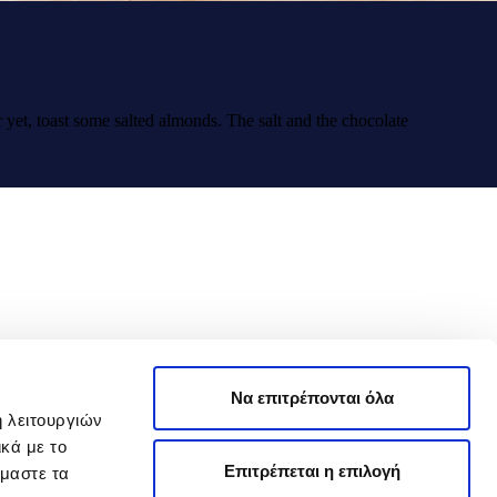
r yet, toast some salted almonds. The salt and the chocolate
Να επιτρέπονται όλα
ή λειτουργιών
κά με το
Επιτρέπεται η επιλογή
όμαστε τα