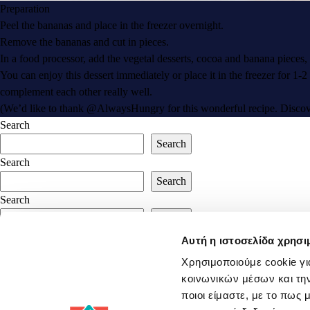
Preparation
Peel the bananas and place in the freezer overnight.
Remove the bananas and cut in pieces.
In a food processor, add the vegetal desserts, cocoa and banana pieces,
You can enjoy this dessert immediately or place it in the freezer for 1-
complement each other really well.
(We’d like to thank @AlwaysHungry for this wonderful recipe. Discov
Search
Search
Search
Search
Search
Search
Recent Posts
Αυτή η ιστοσελίδα χρησι
Χρησιμοποιούμε cookie γι
Recent Comments
κοινωνικών μέσων και την
ποιοι είμαστε, με το πως
No comments to show.