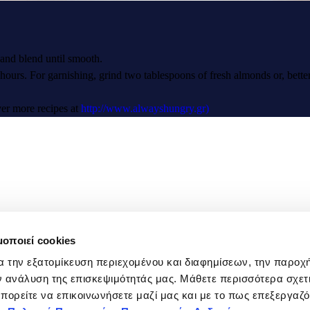
 and blend until smooth.
2 hours. For garnishing, grind two tablespoons of fresh almonds or, bette
er more recipes at
http://www.alwayshungry.gr)
μοποιεί cookies
α την εξατομίκευση περιεχομένου και διαφημίσεων, την παροχ
 ανάλυση της επισκεψιμότητάς μας. Μάθετε περισσότερα σχετι
 μπορείτε να επικοινωνήσετε μαζί μας και με το πως επεξεργαζ