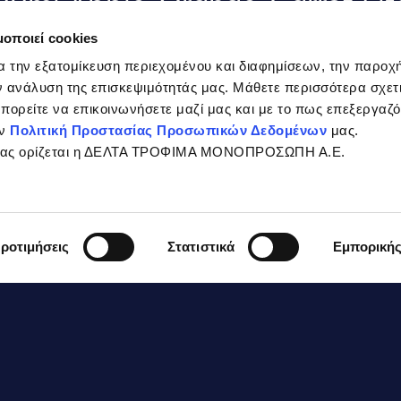
00ml Apple-Orange-Carrot Lif
μοποιεί cookies
 banana
α την εξατομίκευση περιεχομένου και διαφημίσεων, την παροχ
 ανάλυση της επισκεψιμότητάς μας. Μάθετε περισσότερα σχετι
 μπορείτε να επικοινωνήσετε μαζί μας και με το πως επεξεργαζ
 ripe mango
ην
Πολιτική Προστασίας Προσωπικών Δεδομένων
μας.
σίας ορίζεται η ΔΕΛΤΑ ΤΡΟΦΙΜΑ ΜΟΝΟΠΡΟΣΩΠΗ Α.Ε.
 teaspoon thyme honey
ροτιμήσεις
Στατιστικά
Εμπορική