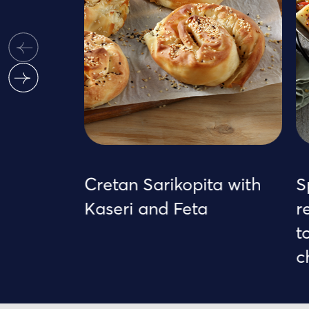
Cretan Sarikopita with
Sp
Kaseri and Feta
re
to
ch