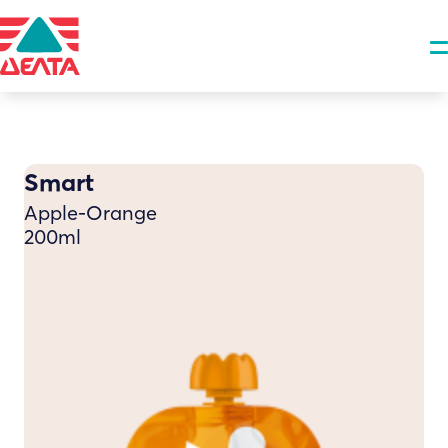
Smart
Αpple-Οrange
200ml