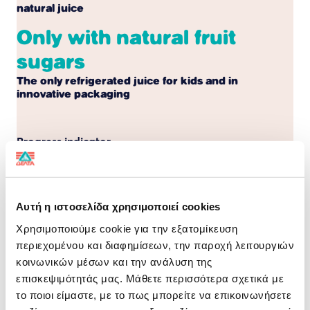
natural juice
Only with natural fruit
sugars
The only refrigerated juice for kids and in
innovative packaging
Progress indicator
A result of careful study, the Delta Smart line of
products is properly enriched to help cover the needs
of children of pre-school and school ages (4+).
Αυτή η ιστοσελίδα χρησιμοποιεί cookies
NUTRITIONAL DECLARATION
per 100ml
Χρησιμοποιούμε cookie για την εξατομίκευση
περιεχομένου και διαφημίσεων, την παροχή λειτουργιών
Energy
202kJ/48kcal
κοινωνικών μέσων και την ανάλυση της
επισκεψιμότητάς μας. Μάθετε περισσότερα σχετικά με
Fats
0g
το ποιοι είμαστε, με το πως μπορείτε να επικοινωνήσετε
of which Saturates
0g