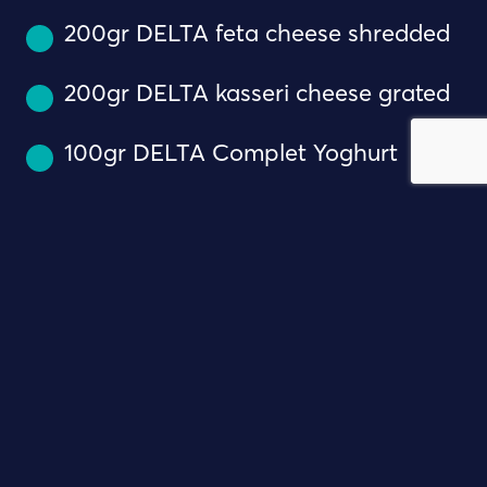
200gr DELTA feta cheese shredded
200gr DELTA kasseri cheese grated
100gr DELTA Complet Yoghurt
2 tablespoons fresh mint, finely
chopped
1 tablespoon sesame
1 tablespoon black caraway