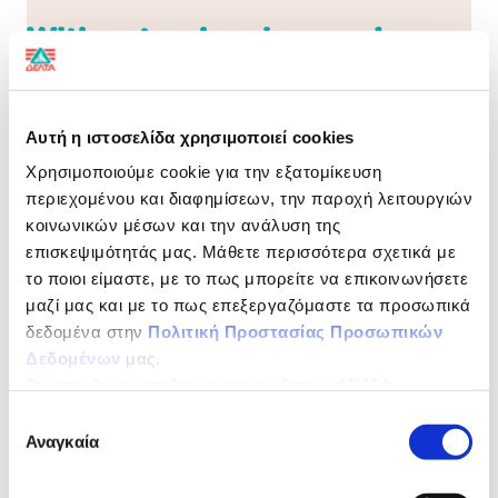
Without colouring and
preservatives
Αυτή η ιστοσελίδα χρησιμοποιεί cookies
Progress indicator
Χρησιμοποιούμε cookie για την εξατομίκευση
περιεχομένου και διαφημίσεων, την παροχή λειτουργιών
A result of careful study, the Delta Smart line of
products is properly enriched to help cover the needs
κοινωνικών μέσων και την ανάλυση της
of children of pre-school and school ages (4+).
επισκεψιμότητάς μας. Μάθετε περισσότερα σχετικά με
το ποιοι είμαστε, με το πως μπορείτε να επικοινωνήσετε
NUTRITIONAL DECLARATION
per 100 g
μαζί μας και με το πως επεξεργαζόμαστε τα προσωπικά
δεδομένα στην
Πολιτική Προστασίας Προσωπικών
Energy
2081 kJ / 499 kcal
Δεδομένων
μας.
Ως υπεύθυνος επεξεργασίας ορίζεται η ΔΕΛΤΑ
Fat
32,8 g
ΤΡΟΦΙΜΑ ΜΟΝΟΠΡΟΣΩΠΗ Α.Ε.
Επιλογή
of which Saturates
20,9 g
Αναγκαία
συγκατάθεσης
Carbohydrates
43,8 g