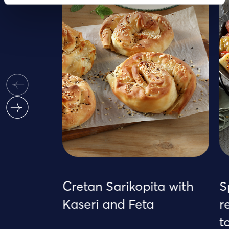
Cretan Sarikopita with
Sp
Kaseri and Feta
re
to