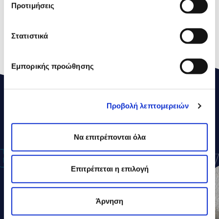
of which Sugars
34,7 g
Προτιμήσεις
Proteins
6,2 g
Στατιστικά
Salt
0,38 g
Εμπορικής προώθησης
Προβολή λεπτομερειών
ΔΕΛΤΑ
ΣΥΝΤΑΓΕΣ
Να επιτρέπονται όλα
Επιτρέπεται η επιλογή
Άρνηση