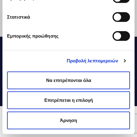
Social Media
Στατιστικά
Contact
Exports
Εμπορικής προώθησης
DELTA © 2026
Financial Statements
Vivartia
Προβολή λεπτομερειών
Use of Cookies
Privacy Policy
Terms of Use
Να επιτρέπονται όλα
Code Of Conduct
ESG Reports
Επιτρέπεται η επιλογή
Craft by MRM//McCann
Άρνηση