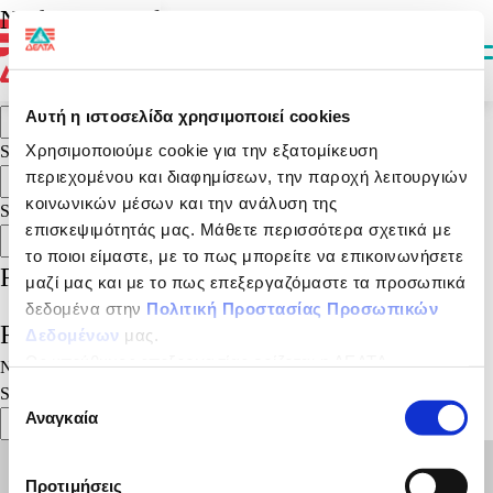
It seems we can’t find what you’re looking for. Perhaps searching can
Nothing Found
help.
Search for:
Search
Αυτή η ιστοσελίδα χρησιμοποιεί cookies
Search
Χρησιμοποιούμε cookie για την εξατομίκευση
Search
περιεχομένου και διαφημίσεων, την παροχή λειτουργιών
Search
κοινωνικών μέσων και την ανάλυση της
Search
επισκεψιμότητάς μας. Μάθετε περισσότερα σχετικά με
Search
το ποιοι είμαστε, με το πως μπορείτε να επικοινωνήσετε
Recent Posts
μαζί μας και με το πως επεξεργαζόμαστε τα προσωπικά
δεδομένα στην
Πολιτική Προστασίας Προσωπικών
Recent Comments
Δεδομένων
μας.
Ως υπεύθυνος επεξεργασίας ορίζεται η ΔΕΛΤΑ
No comments to show.
ΤΡΟΦΙΜΑ ΜΟΝΟΠΡΟΣΩΠΗ Α.Ε.
Search
Επιλογή
Αναγκαία
συγκατάθεσης
Search
Προτιμήσεις