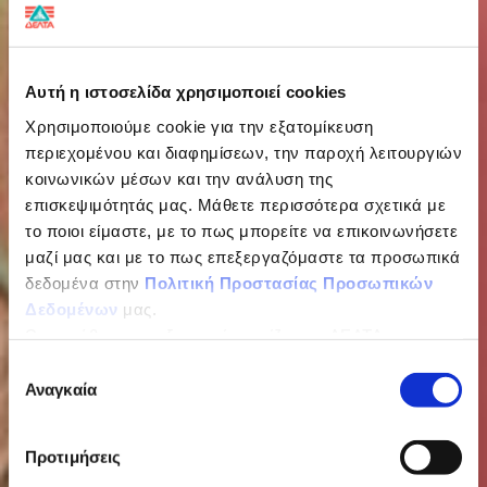
Αυτή η ιστοσελίδα χρησιμοποιεί cookies
Χρησιμοποιούμε cookie για την εξατομίκευση
περιεχομένου και διαφημίσεων, την παροχή λειτουργιών
κοινωνικών μέσων και την ανάλυση της
επισκεψιμότητάς μας. Μάθετε περισσότερα σχετικά με
το ποιοι είμαστε, με το πως μπορείτε να επικοινωνήσετε
μαζί μας και με το πως επεξεργαζόμαστε τα προσωπικά
δεδομένα στην
Πολιτική Προστασίας Προσωπικών
Δεδομένων
μας.
Ως υπεύθυνος επεξεργασίας ορίζεται η ΔΕΛΤΑ
H καλή διατροφή
ΤΡΟΦΙΜΑ ΜΟΝΟΠΡΟΣΩΠΗ Α.Ε.
Επιλογή
για τον καθένα είναι
Αναγκαία
συγκατάθεσης
διαφορετική.
Προτιμήσεις