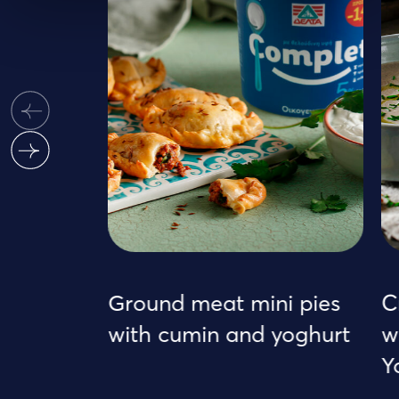
Ground meat mini pies
C
with cumin and yoghurt
wi
Yo