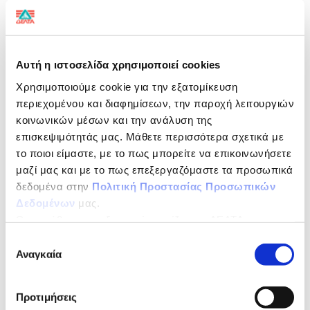
Covers 38% of daily protein
needs
Αυτή η ιστοσελίδα χρησιμοποιεί cookies
Χρησιμοποιούμε cookie για την εξατομίκευση
περιεχομένου και διαφημίσεων, την παροχή λειτουργιών
Tou Topou Mas Strained Yogurt is made from fresh
κοινωνικών μέσων και την ανάλυση της
milk collected daily from family farms in Greece, with
special care and love.
επισκεψιμότητάς μας. Μάθετε περισσότερα σχετικά με
το ποιοι είμαστε, με το πως μπορείτε να επικοινωνήσετε
NUTRITIONAL DECLARATION
per 100 g
μαζί μας και με το πως επεξεργαζόμαστε τα προσωπικά
δεδομένα στην
Πολιτική Προστασίας Προσωπικών
Energy
310KJ/74Kcal
Δεδομένων
μας.
Ως υπεύθυνος επεξεργασίας ορίζεται η ΔΕΛΤΑ
Fat
2,0g
ΤΡΟΦΙΜΑ ΜΟΝΟΠΡΟΣΩΠΗ Α.Ε.
Επιλογή
Saturated
1,3g
Αναγκαία
συγκατάθεσης
Carbohydrates
3,8g
Προτιμήσεις
Sugar
3,8g