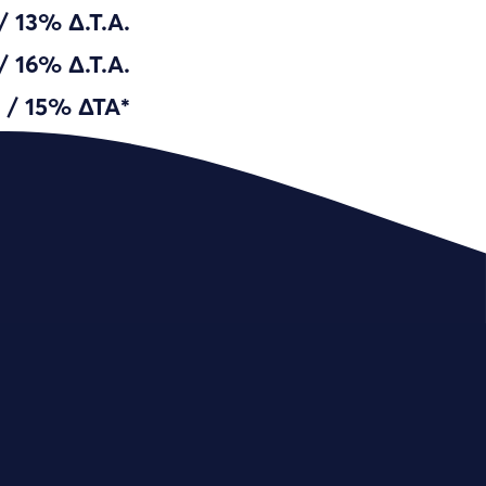
/ 13% Δ.Τ.Α.
/ 16% Δ.Τ.Α.
 / 15% ΔΤΑ*