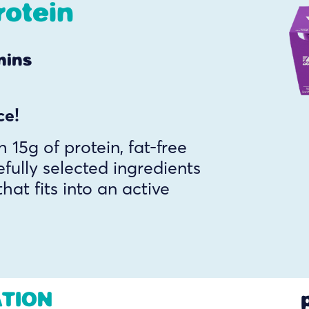
rotein
mins
ce!
 15g of protein, fat-free
fully selected ingredients
hat fits into an active
ATION