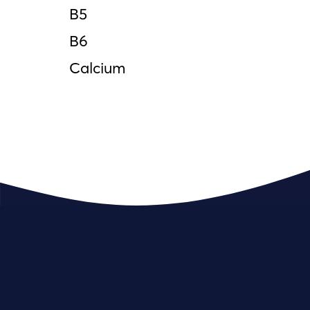
Β5
Β6
Calcium