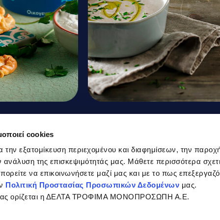
 mini
Creamy Mushroom
μοποιεί cookies
umin and
Soup with Truffle Oi
α την εξατομίκευση περιεχομένου και διαφημίσεων, την παροχ
 ανάλυση της επισκεψιμότητάς μας. Μάθετε περισσότερα σχετι
and Yoghurt
 μπορείτε να επικοινωνήσετε μαζί μας και με το πως επεξεργαζ
ην
Πολιτική Προστασίας Προσωπικών Δεδομένων
μας.
σίας ορίζεται η ΔΕΛΤΑ ΤΡΟΦΙΜΑ ΜΟΝΟΠΡΟΣΩΠΗ Α.Ε.