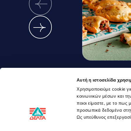
Ground meat
Αυτή η ιστοσελίδα χρησι
pies with c
Χρησιμοποιούμε cookie γι
κοινωνικών μέσων και την
yoghurt
ποιοι είμαστε, με το πως
προσωπικά δεδομένα στ
Ως υπεύθυνος επεξεργα