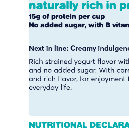
naturally rich in p
15g of protein per cup
No added sugar, with B vita
Next in line: Creamy indulgen
Rich strained yogurt flavor with
and no added sugar. With care
and rich flavor, for enjoyment t
everyday life.
NUTRITIONAL DECLAR