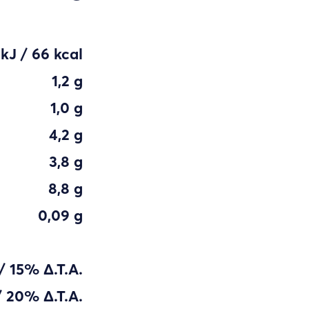
 kJ / 66 kcal
1,2 g
1,0 g
4,2 g
3,8 g
8,8 g
0,09 g
/ 15% Δ.Τ.Α.
/ 20% Δ.Τ.Α.