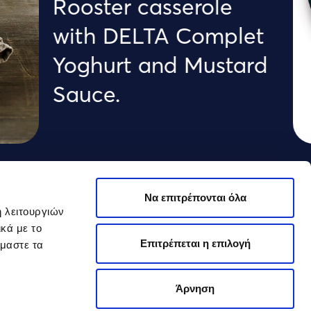
Rooster casserole
with DELTA Complet
Yoghurt and Mustard
Sauce.
Fil
Να επιτρέπονται όλα
l
Cla
ή λειτουργιών
κά με το
sau
Επιτρέπεται η επιλογή
όμαστε τα
Άρνηση