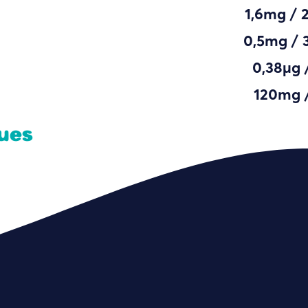
1,6mg / 
0,5mg / 
0,38µg 
120mg 
lues