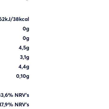
62kJ/38kcal
0g
0g
4,5g
3,1g
4,4g
0,10g
33,6% NRV's
17,9% NRV's