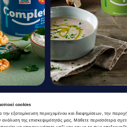
 mini
Creamy Mushroom
μοποιεί cookies
umin and
Soup with Truffle Oi
α την εξατομίκευση περιεχομένου και διαφημίσεων, την παροχ
 ανάλυση της επισκεψιμότητάς μας. Μάθετε περισσότερα σχετι
and Yoghurt
 μπορείτε να επικοινωνήσετε μαζί μας και με το πως επεξεργαζ