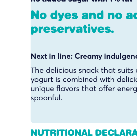
No dyes and no a
preservatives.
Next in line: Creamy indulgen
The delicious snack that suits
yogurt is combined with delicio
unique flavors that offer ener
spoonful.
NUTRITIONAL DECLAR