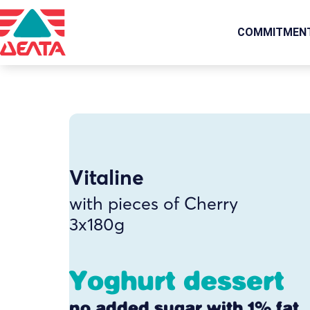
COMMITMEN
Vitaline
with pieces of Cherry
3x180g
Yoghurt dessert
no added sugar with 1% fat