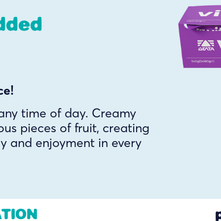
dded
ce!
 any time of day. Creamy
us pieces of fruit, creating
gy and enjoyment in every
ATION