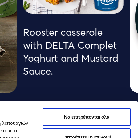
Rooster casserole
with DELTA Complet
Yoghurt and Mustard
Sauce.
Fil
Να επιτρέπονται όλα
l
Cla
ή λειτουργιών
κά με το
sau
Επιτρέπεται η επιλογή
όμαστε τα