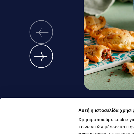
Ground meat
Αυτή η ιστοσελίδα χρησι
pies with c
Χρησιμοποιούμε cookie γι
κοινωνικών μέσων και την
yoghurt
ποιοι είμαστε, με το πως