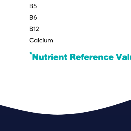
Β5
Β6
Β12
Calcium
*
Nutrient Reference Va