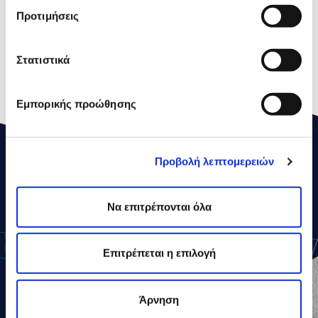
Προτιμήσεις
of which Sugars
4,5g
Proteins
5,2g
Στατιστικά
Salt
0,10g
Εμπορικής προώθησης
Προβολή λεπτομερειών
ΔΕΛΤΑ
ΣΥΝΤΑΓΕΣ
Να επιτρέπονται όλα
Επιτρέπεται η επιλογή
Άρνηση