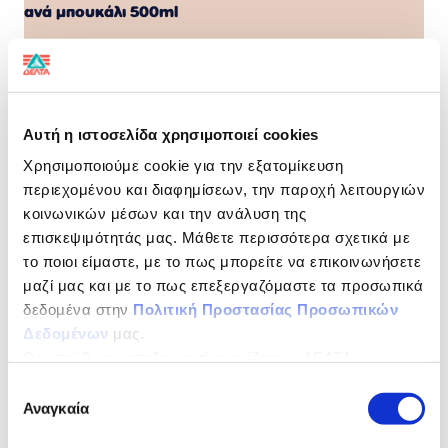
ανά μπουκάλι 500ml
0% προσθήκη ζάχαρης,
περιέχει φυσικά σάκχαρα
Αυτή η ιστοσελίδα χρησιμοποιεί cookies
Ψηλά το κεφάλι!
Χρησιμοποιούμε cookie για την εξατομίκευση
Η πλούσια σοκολατένια γεύση του MILKO δίνει
περιεχομένου και διαφημίσεων, την παροχή λειτουργιών
ενέργεια στον οργανισμό σου και σου χαρίζει μια
κοινωνικών μέσων και την ανάλυση της
μοναδική γευστική εμπειρία, κάθε στιγμή της
επισκεψιμότητάς μας. Μάθετε περισσότερα σχετικά με
μέρας!
#KANTOALITHINO
το ποιοι είμαστε, με το πως μπορείτε να επικοινωνήσετε
NUTRITIONAL DECLARATION
per 100ml
μαζί μας και με το πως επεξεργαζόμαστε τα προσωπικά
δεδομένα στην
Πολιτική Προστασίας Προσωπικών
Energy
172kJ/40kcal
Δεδομένων
μας.
Ως υπεύθυνος επεξεργασίας ορίζεται η ΔΕΛΤΑ
Fat
0g
ΤΡΟΦΙΜΑ ΜΟΝΟΠΡΟΣΩΠΗ Α.Ε.
Επιλογή
of which Saturates
0g
Αναγκαία
συγκατάθεσης
Carbohydrates
4,6g