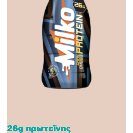
26g πρωτεΐνης