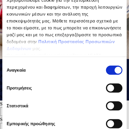
Χρησιμοποιούμε cookie για την εξατομίκευση
περιεχομένου και διαφημίσεων, την παροχή λειτουργιών
κοινωνικών μέσων και την ανάλυση της
επισκεψιμότητάς μας. Μάθετε περισσότερα σχετικά με
το ποιοι είμαστε, με το πως μπορείτε να επικοινωνήσετε
μαζί μας και με το πως επεξεργαζόμαστε τα προσωπικά
δεδομένα στην
Πολιτική Προστασίας Προσωπικών
Δεδομένων
μας.
Ως υπεύθυνος επεξεργασίας ορίζεται η ΔΕΛΤΑ
ΤΡΟΦΙΜΑ ΜΟΝΟΠΡΟΣΩΠΗ Α.Ε.
Preparation
Επιλογή
Boil the beets, peel and dice.
Αναγκαία
συγκατάθεσης
Add the kale and diced apples
In a bowl, mix the yoghurt olive oil, vinegar, and garlic.
Προτιμήσεις
Season the salad with salt and pepper and sprinkle with yoghurt sauce.
Mix again, garnish with walnuts and serve.
Search
Στατιστικά
Search
Search
Εμπορικής προώθησης
Search