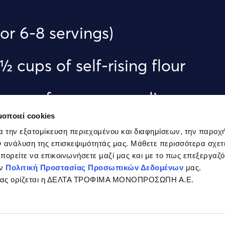
For 6-8 servings)
 ½ cups of self-rising flour
 cup of coarse semolina
μοποιεί cookies
 ¼ teacup sugar
α την εξατομίκευση περιεχομένου και διαφημίσεων, την παροχ
 ανάλυση της επισκεψιμότητάς μας. Μάθετε περισσότερα σχετι
 μπορείτε να επικοινωνήσετε μαζί μας και με το πως επεξεργαζ
50ml olive oil
ην
Πολιτική Προστασίας Προσωπικών Δεδομένων
μας.
σίας ορίζεται η ΔΕΛΤΑ ΤΡΟΦΙΜΑ ΜΟΝΟΠΡΟΣΩΠΗ Α.Ε.
 eggs