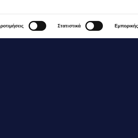
00γρ. γιαούρτι ΔΕΛΤΑ Complet
ροτιμήσεις
Στατιστικά
Εμπορική
 φλιτζάνι μαρμελάδα λεμόνι α
λιτζανιού νερό
πικάλυψη:
50γρ. γιαούρτι ΔΕΛΤΑ Complet
00γρ. μαρμελάδα λεμόνι
ύσμα από 1 λεμόνι