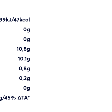
99kJ/47kcal
0g
0g
10,8g
10,1g
0,8g
0,2g
0g
g/45% ∆ΤΑ*