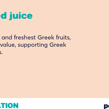
d juice
and freshest Greek fruits,
l value, supporting Greek
s.
ATION
p