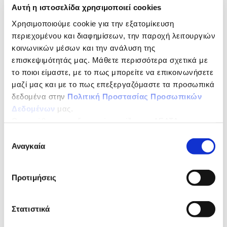
of green tea with ginger & lemon
Αυτή η ιστοσελίδα χρησιμοποιεί cookies
Χρησιμοποιούμε cookie για την εξατομίκευση
Without sugar,
περιεχομένου και διαφημίσεων, την παροχή λειτουργιών
preservatives,
κοινωνικών μέσων και την ανάλυση της
επισκεψιμότητάς μας. Μάθετε περισσότερα σχετικά με
stabilizers and colouring
το ποιοι είμαστε, με το πως μπορείτε να επικοινωνήσετε
μαζί μας και με το πως επεξεργαζόμαστε τα προσωπικά
Life Tsai.
δεδομένα στην
Πολιτική Προστασίας Προσωπικών
Δεδομένων
μας.
Special combinations of ice tea with fruits and
selected herbs, which cover special needs at every
Ως υπεύθυνος επεξεργασίας ορίζεται η ΔΕΛΤΑ
moment of the day with 0% sugar.
ΤΡΟΦΙΜΑ ΜΟΝΟΠΡΟΣΩΠΗ Α.Ε.
Επιλογή
Αναγκαία
συγκατάθεσης
NUTRITIONAL DECLARATION
per 100ml
Energy
117kJ/28kcal
Προτιμήσεις
Fat
0g
Στατιστικά
of which Saturates
0g