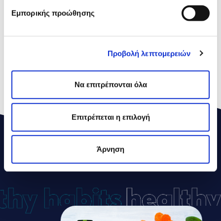
Carbohydrates
6,4g
Εμπορικής προώθησης
of which Sugars
5,9g
Proteins
0,1g
Προβολή λεπτομερειών
Salt
0g
*
Nutrient Reference Values
Να επιτρέπονται όλα
Επιτρέπεται η επιλογή
Άρνηση
ΔΕΛΤΑ
ΣΥΝΤΑΓΕΣ