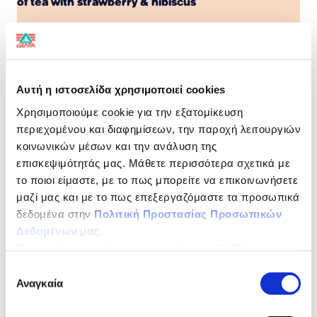
of tea with strawberry & hibiscus
Without sugar,
preservatives, stabilizers
and colouring
Αυτή η ιστοσελίδα χρησιμοποιεί cookies
Χρησιμοποιούμε cookie για την εξατομίκευση
περιεχομένου και διαφημίσεων, την παροχή λειτουργιών
Life Tsai.
κοινωνικών μέσων και την ανάλυση της
Special combination of herbal tea with fruits and
επισκεψιμότητάς μας. Μάθετε περισσότερα σχετικά με
selected herbs, which meet special needs at any time
το ποιοι είμαστε, με το πως μπορείτε να επικοινωνήσετε
of the day with 0% sugar.
μαζί μας και με το πως επεξεργαζόμαστε τα προσωπικά
NUTRITIONAL DECLARATION
per 100ml
δεδομένα στην
Πολιτική Προστασίας Προσωπικών
Δεδομένων
μας.
Ως υπεύθυνος επεξεργασίας ορίζεται η ΔΕΛΤΑ
Energy
5kJ/1kcal
ΤΡΟΦΙΜΑ ΜΟΝΟΠΡΟΣΩΠΗ Α.Ε.
Επιλογή
Fats
0g
Αναγκαία
συγκατάθεσης
of which Saturates
0g