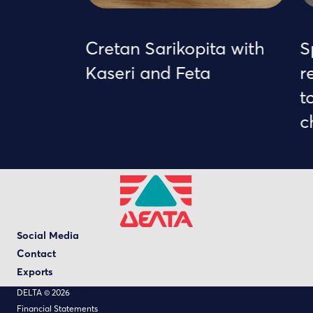
Cretan Sarikopita with
Sp
Kaseri and Feta
re
to
ch
Social Media
Contact
Exports
DELTA © 2026
Financial Statements