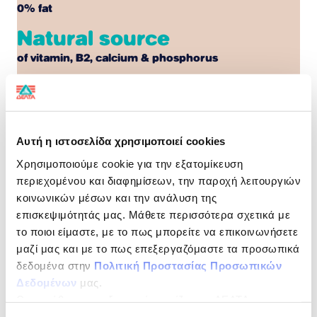
0% fat
Natural source
of vitamin, Β2, calcium & phosphorus
Heads Up!
The rich chocolate taste of MILKO gives energy to your
Αυτή η ιστοσελίδα χρησιμοποιεί cookies
body and gives you a unique taste experience, every
moment of the day!
#KANTOALITHINO
Χρησιμοποιούμε cookie για την εξατομίκευση
περιεχομένου και διαφημίσεων, την παροχή λειτουργιών
NUTRITIONAL DECLARATION
per 100ml
κοινωνικών μέσων και την ανάλυση της
επισκεψιμότητάς μας. Μάθετε περισσότερα σχετικά με
Energy
275kJ/65kcal
το ποιοι είμαστε, με το πως μπορείτε να επικοινωνήσετε
Fat
0,3g
μαζί μας και με το πως επεξεργαζόμαστε τα προσωπικά
δεδομένα στην
Πολιτική Προστασίας Προσωπικών
of which Saturates
0,1g
Δεδομένων
μας.
Carbohydrates
12,1g
Ως υπεύθυνος επεξεργασίας ορίζεται η ΔΕΛΤΑ
ΤΡΟΦΙΜΑ ΜΟΝΟΠΡΟΣΩΠΗ Α.Ε.