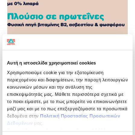
με 0% λιπαρά
Πλούσιο σε πρωτεΐνες
Φυσική πηγή βιταμίνης Β2, ασβεστίου & φωσφόρου
Ψηλά το κεφάλι!
Η πλούσια σοκολατένια γεύση του MILKO δίνει
ενέργεια στον οργανισμό σου και σου χαρίζει μια
Αυτή η ιστοσελίδα χρησιμοποιεί cookies
μοναδική γευστική εμπειρία, κάθε στιγμή της μέρας!
Χρησιμοποιούμε cookie για την εξατομίκευση
#KANTOALITHINO
περιεχομένου και διαφημίσεων, την παροχή λειτουργιών
ΔΙΑΤΡΟΦΙΚΗ ΔΗΛΩΣΗ
ανά 100ml
κοινωνικών μέσων και την ανάλυση της
επισκεψιμότητάς μας. Μάθετε περισσότερα σχετικά με
Ενέργεια
275kJ/65kcal
το ποιοι είμαστε, με το πως μπορείτε να επικοινωνήσετε
μαζί μας και με το πως επεξεργαζόμαστε τα προσωπικά
Λιπαρά
0,3g
δεδομένα στην
Πολιτική Προστασίας Προσωπικών
εκ των οποίων
0,1g
Δεδομένων
μας.
Ως υπεύθυνος επεξεργασίας ορίζεται η ΔΕΛΤΑ
Κορεσµένα