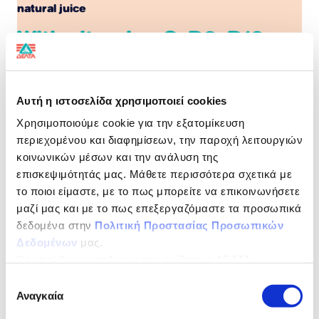
natural juice
With vitamins C, B6, B12,
Niacin & Biotin for extra energy
Αυτή η ιστοσελίδα χρησιμοποιεί cookies
Nature in our glass!
Χρησιμοποιούμε cookie για την εξατομίκευση
Every year, we carefully collect the best fruits of this
περιεχομένου και διαφημίσεων, την παροχή λειτουργιών
place, from selected harvests to enjoy a fresh juice,
κοινωνικών μέσων και την ανάλυση της
with a unique taste.
επισκεψιμότητάς μας. Μάθετε περισσότερα σχετικά με
NUTRITIONAL DECLARATION
per 100ml
το ποιοι είμαστε, με το πως μπορείτε να επικοινωνήσετε
μαζί μας και με το πως επεξεργαζόμαστε τα προσωπικά
Energy
213kJ / 50kcal
δεδομένα στην
Πολιτική Προστασίας Προσωπικών
Δεδομένων
μας.
Fat
0g
Ως υπεύθυνος επεξεργασίας ορίζεται η ΔΕΛΤΑ
of which Saturates
0g
ΤΡΟΦΙΜΑ ΜΟΝΟΠΡΟΣΩΠΗ Α.Ε.
Επιλογή
Αναγκαία
συγκατάθεσης
Carbohydrates
11,8g