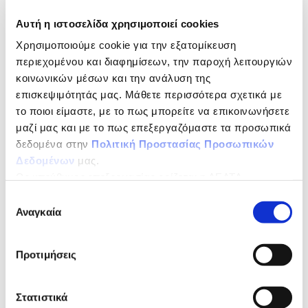
natural
juice
Αυτή η ιστοσελίδα χρησιμοποιεί cookies
Χρησιμοποιούμε cookie για την εξατομίκευση
From 100% Greek oranges
περιεχομένου και διαφημίσεων, την παροχή λειτουργιών
form the Peloponnese, Etoloakarnania
κοινωνικών μέσων και την ανάλυση της
and Ipiros
επισκεψιμότητάς μας. Μάθετε περισσότερα σχετικά με
το ποιοι είμαστε, με το πως μπορείτε να επικοινωνήσετε
μαζί μας και με το πως επεξεργαζόμαστε τα προσωπικά
Nature
δεδομένα στην
Πολιτική Προστασίας Προσωπικών
Every year, we carefully collect the best fruits of this
Δεδομένων
μας.
place, from selected harvests to enjoy a fresh juice,
Ως υπεύθυνος επεξεργασίας ορίζεται η ΔΕΛΤΑ
with a unique taste.
ΤΡΟΦΙΜΑ ΜΟΝΟΠΡΟΣΩΠΗ Α.Ε.
Επιλογή
NUTRITIONAL DECLARATION
per 100ml
Αναγκαία
συγκατάθεσης
Energy
201kJ/47kcal
Προτιμήσεις
Fat
0g
of which Saturates
0g
Στατιστικά