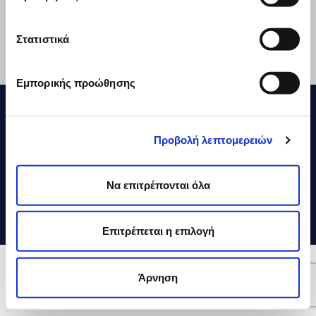
Social Media
Στατιστικά
Επικοινωνία
Εξαγωγές
Εμπορικής προώθησης
ΔΕΛΤΑ Τρόφιμα © 2026
Οικονομικές Καταστάσεις
Vivartia
Προβολή λεπτομερειών
Χρήση Cookies
Πολιτική Απορρήτου
Όροι Χρήσης
Να επιτρέπονται όλα
Κώδικας Δεοντολογίας
Εκθέσεις ΕSG
Επιτρέπεται η επιλογή
Craft by MRM//McCann
Άρνηση