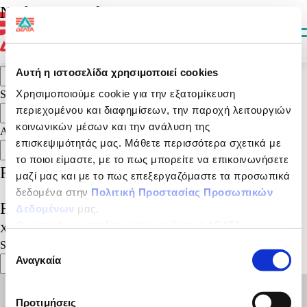
It seems we can’t find what you’re looking for. Perhaps searching can
Nothing Found
help.
Αναζήτηση για:
Search
Αυτή η ιστοσελίδα χρησιμοποιεί cookies
Search
Χρησιμοποιούμε cookie για την εξατομίκευση
Search
περιεχομένου και διαφημίσεων, την παροχή λειτουργιών
Search
κοινωνικών μέσων και την ανάλυση της
Αναζήτηση
επισκεψιμότητάς μας. Μάθετε περισσότερα σχετικά με
Αναζήτηση
το ποιοι είμαστε, με το πως μπορείτε να επικοινωνήσετε
Recent Posts
μαζί μας και με το πως επεξεργαζόμαστε τα προσωπικά
δεδομένα στην
Πολιτική Προστασίας Προσωπικών
Recent Comments
Δεδομένων
μας.
Ως υπεύθυνος επεξεργασίας ορίζεται η ΔΕΛΤΑ
Χωρίς σχόλια για εμφάνιση.
ΤΡΟΦΙΜΑ ΜΟΝΟΠΡΟΣΩΠΗ Α.Ε.
Search
Επιλογή
Αναγκαία
συγκατάθεσης
Search
Προτιμήσεις