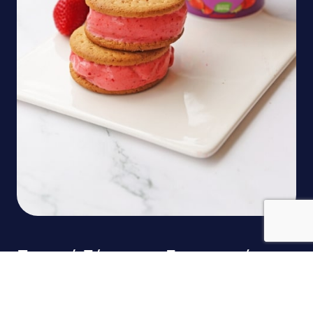
Παγωτό Σάντουιτς Γιαουρτιού με
Φράουλες