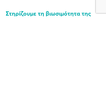
Στηρίζουμε τη βιωσιμότητα της
ελληνικής κτηνοτροφίας
Οι κτηνοτρόφοι με τους οποίους
συνεργαζόμαστε στην πλειονότητά
τους αποτελούν οικογενειακές
επιχειρήσεις με πολλά χρόνια
εμπειρίας στην παραγωγή
γάλακτος.
Για να συνδυάσουμε την εμπειρία
αυτή με τις αρχές βιώσιμης