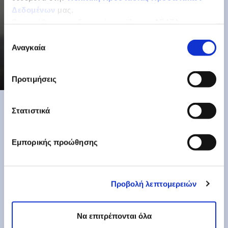
Δεδομένων
μας.
Ως υπεύθυνος επεξεργασίας ορίζεται η ΔΕΛΤΑ
ΤΡΟΦΙΜΑ ΜΟΝΟΠΡΟΣΩΠΗ Α.Ε.
Επιλογή
Αναγκαία
συγκατάθεσης
Προτιμήσεις
Στατιστικά
Εμπορικής προώθησης
γνώση
Προβολή λεπτομερειών
Γιατί πρώτοι δημιουργήσαμε ένα
υπερσύγχρονο Εργαστήριο Μοριακής
Να επιτρέπονται όλα
Βιολογίας με τεχνολογία DNA,
εισάγοντας