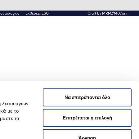
οντολογίας
Εκθέσεις ΕSG
Craft by MRM//McCann
Να επιτρέπονται όλα
ή λειτουργιών
κά με το
Επιτρέπεται η επιλογή
όμαστε τα
Άρνηση