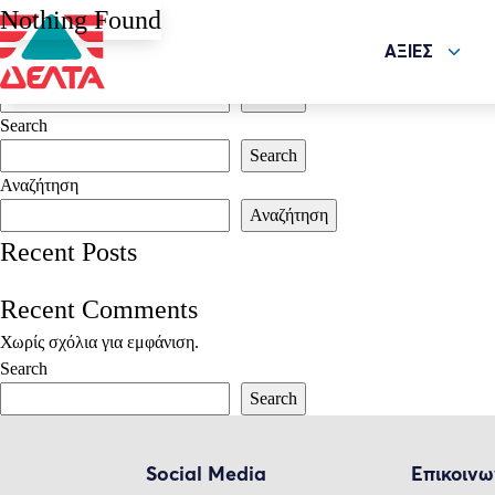
It seems we can’t find what you’re looking for. Perhaps searching can 
Nothing Found
Αναζήτηση για:
ΑΞΙΕΣ
Search
Search
Search
Search
Αναζήτηση
Αναζήτηση
Recent Posts
Recent Comments
Χωρίς σχόλια για εμφάνιση.
Search
Search
Social Media
Επικοινω