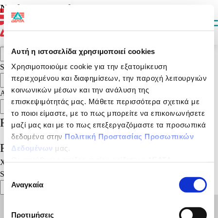
It seems we can’t find what you’re looking for. Perhaps searching can
Nothing Found
help.
Αναζήτηση για:
Search
Αυτή η ιστοσελίδα χρησιμοποιεί cookies
Search
Χρησιμοποιούμε cookie για την εξατομίκευση
Search
περιεχομένου και διαφημίσεων, την παροχή λειτουργιών
Search
κοινωνικών μέσων και την ανάλυση της
Αναζήτηση
επισκεψιμότητάς μας. Μάθετε περισσότερα σχετικά με
Αναζήτηση
το ποιοι είμαστε, με το πως μπορείτε να επικοινωνήσετε
Recent Posts
μαζί μας και με το πως επεξεργαζόμαστε τα προσωπικά
δεδομένα στην
Πολιτική Προστασίας Προσωπικών
Recent Comments
Δεδομένων
μας.
Ως υπεύθυνος επεξεργασίας ορίζεται η ΔΕΛΤΑ
Χωρίς σχόλια για εμφάνιση.
ΤΡΟΦΙΜΑ ΜΟΝΟΠΡΟΣΩΠΗ Α.Ε.
Search
Επιλογή
Αναγκαία
συγκατάθεσης
Search
Προτιμήσεις