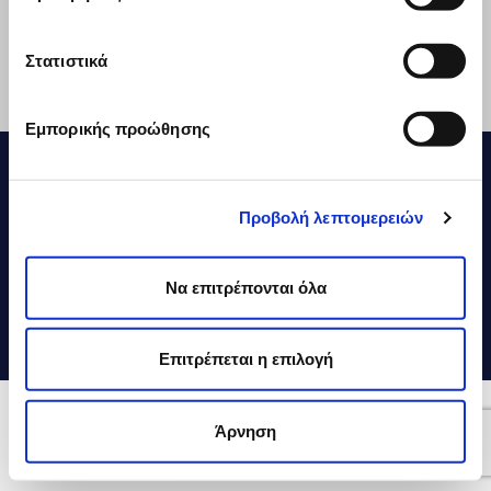
Social Media
Στατιστικά
Επικοινωνία
Εξαγωγές
Εμπορικής προώθησης
ΔΕΛΤΑ Τρόφιμα © 2026
Οικονομικές Καταστάσεις
Vivartia
Προβολή λεπτομερειών
Χρήση Cookies
Πολιτική Απορρήτου
Όροι Χρήσης
Να επιτρέπονται όλα
Κώδικας Δεοντολογίας
Εκθέσεις ΕSG
Επιτρέπεται η επιλογή
Craft by MRM//McCann
Άρνηση