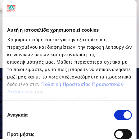
Αυτή η ιστοσελίδα χρησιμοποιεί cookies
Χρησιμοποιούμε cookie για την εξατομίκευση
περιεχομένου και διαφημίσεων, την παροχή λειτουργιών
κοινωνικών μέσων και την ανάλυση της
επισκεψιμότητάς μας. Μάθετε περισσότερα σχετικά με
το ποιοι είμαστε, με το πως μπορείτε να επικοινωνήσετε
Γι’ αυτή τη συνταγή, μπορούμε να χρησιμοποιήσουμε φρέσκες
μαζί μας και με το πως επεξεργαζόμαστε τα προσωπικά
φράουλες, αν είναι η εποχή τους και αρκεί να τις καθαρίσουμε και να
δεδομένα στην
Πολιτική Προστασίας Προσωπικών
τις καταψύξουμε από το προηγούμενο βράδυ.
Δεδομένων
μας.
Για να ετοιμάσουμε το Παγωτό Σάντουιτς Γιαουρτιού αρκούν μόνο 2
Ως υπεύθυνος επεξεργασίας ορίζεται η ΔΕΛΤΑ
απλά υλικά.
ΤΡΟΦΙΜΑ ΜΟΝΟΠΡΟΣΩΠΗ Α.Ε.
Επιλογή
Αδειάζουμε το γιαούρτι σε ένα μούλτι και προσθέτουμε τις
Αναγκαία
συγκατάθεσης
παγωμένες φράουλες.
Χτυπάμε καλά μέχρι να αποκτήσουμε μία ομοιόμορφη υφή από το
παγωτό γιαούρτι με φράουλες.
Προτιμήσεις
Φτιάχνουμε τα σάντουιτς παγωτού με τα μπισκότα και τα σερβίρουμε