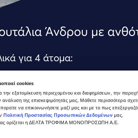
υτάλια Άνδρου με ανθό
λικά για 4 άτομα:
 αβγά
μοποιεί cookies
α την εξατομίκευση περιεχομένου και διαφημίσεων, την παροχ
0ml ελαιόλαδο
 ανάλυση της επισκεψιμότητάς μας. Μάθετε περισσότερα σχετι
 μπορείτε να επικοινωνήσετε μαζί μας και με το πως επεξεργαζ
 πατάτες μέτριες κομμένες σε 
ην
Πολιτική Προστασίας Προσωπικών Δεδομένων
μας.
σίας ορίζεται η ΔΕΛΤΑ ΤΡΟΦΙΜΑ ΜΟΝΟΠΡΟΣΩΠΗ Α.Ε.
25γρ. ανθότυρο