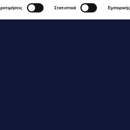
ροτιμήσεις
Στατιστικά
Εμπορική
 κουταλιές της σούπας μέλι
 συσκευασία γιαούρτι ΔΕΛΤΑ C
ασπαλίζετε τους
λουκουμάδες
εριχύνετε με μέλι.