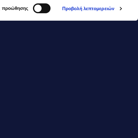
ς προώθησης
Προβολή λεπτομερειών
omplet πλήρες
με κανέλα και