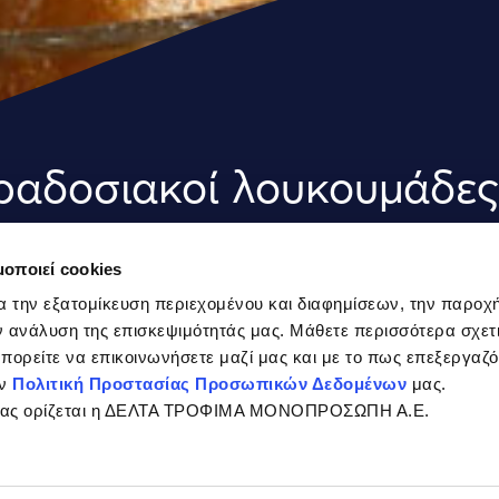
αδοσιακοί λουκουμάδες 
ι
μοποιεί cookies
α την εξατομίκευση περιεχομένου και διαφημίσεων, την παροχ
λικά για 2 άτομα:
 ανάλυση της επισκεψιμότητάς μας. Μάθετε περισσότερα σχετι
 μπορείτε να επικοινωνήσετε μαζί μας και με το πως επεξεργαζ
ην
Πολιτική Προστασίας Προσωπικών Δεδομένων
μας.
 κεσεδάκια λουκουμάδες ζεστο
σίας ορίζεται η ΔΕΛΤΑ ΤΡΟΦΙΜΑ ΜΟΝΟΠΡΟΣΩΠΗ Α.Ε.
 κουταλάκι του γλυκού κανέλα