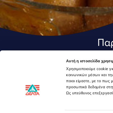
Παρ
μέλ
Αυτή η ιστοσελίδα χρησι
Χρησιμοποιούμε cookie γι
Υ
κοινωνικών μέσων και την
ποιοι είμαστε, με το πως
προσωπικά δεδομένα στ
2
Ως υπεύθυνος επεξεργα
1
Υλικά