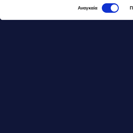
Επιλογή
Αναγκαία
Π
συνταγής
συγκατάθεσης
2
1
Π
π