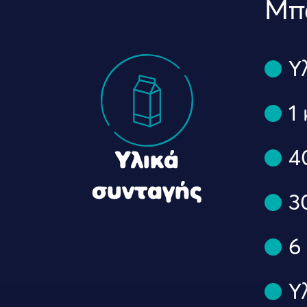
Μπα
Υ
1
4
Υλικά
συνταγής
3
6
Υ