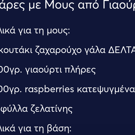
́ρες με Μους από Γιαού
λικά για τη μους:
 κουτάκι ζαχαρούχο γάλα ΔΕΛΤ
00γρ. γιαούρτι πλήρες
00γρ. raspberries κατεψυγμένα
 φύλλα ζελατίνης
λικά για τη βάση: