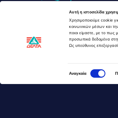
ν
Αυτή η ιστοσελίδα χρησι
Υλικά
Χρησιμοποιούμε cookie γι
8
συνταγής
κοινωνικών μέσων και την
ποιοι είμαστε, με το πως
1
προσωπικά δεδομένα στ
Ως υπεύθυνος επεξεργα
8
Επιλογή
3
Αναγκαία
Π
συγκατάθεσης
4
1