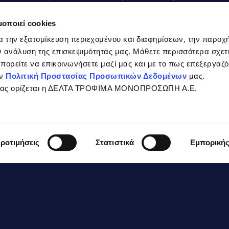
τοματάκια
μοποιεί cookies
α την εξατομίκευση περιεχομένου και διαφημίσεων, την παροχ
00ml ζωμό λαχανικών
 ανάλυση της επισκεψιμότητάς μας. Μάθετε περισσότερα σχετι
 μπορείτε να επικοινωνήσετε μαζί μας και με το πως επεξεργαζ
 κρεμμύδι ψιλοκομμένο
ην
Πολιτική Προστασίας Προσωπικών Δεδομένων
μας.
σίας ορίζεται η ΔΕΛΤΑ ΤΡΟΦΙΜΑ ΜΟΝΟΠΡΟΣΩΠΗ Α.Ε.
0ml λευκό κρασί
 κτς ελαιόλαδο
ροτιμήσεις
Στατιστικά
Εμπορική
-5 κτς πλιγούρι
20γρ. γιαούρτι ΔΕΛΤΑ Complet (