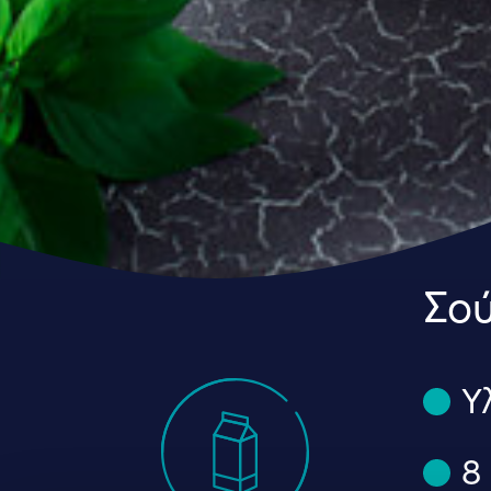
Σού
Υ
8