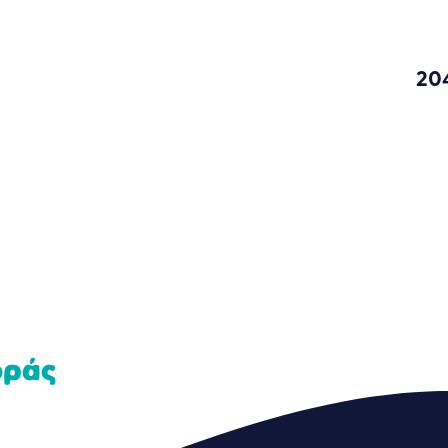
20
οράς