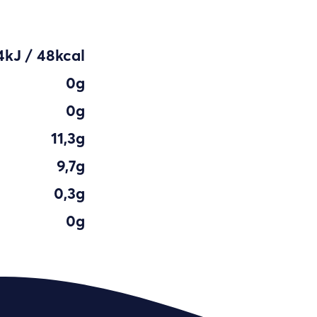
4kJ / 48kcal
0g
0g
11,3g
9,7g
0,3g
0g