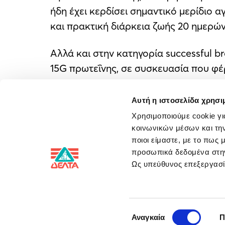
ήδη έχει κερδίσει σημαντικό μερίδιο 
και πρακτική διάρκεια ζωής 20 ημερών
Αλλά και στην κατηγορία successful br
15G πρωτεΐνης, σε συσκευασία που φέ
συνδυάζει απολαυστικό στραγγιστό γι
επανεκκίνηση του οργανισμού μας κατά
Αυτή η ιστοσελίδα χρησι
Χρησιμοποιούμε cookie γι
Η ΔΕΛΤΑ εξελίσσει διαρκώς τα προϊόν
κοινωνικών μέσων και την
φροντίζοντας να απολαμβάνουν «κάθε τ
ποιοι είμαστε, με το πως
προσωπικά δεδομένα στ
περιεχομένου τους.
Ως υπεύθυνος επεξεργα
Social Media
Επικοινω
Επιλογή
Αναγκαία
Π
συγκατάθεσης