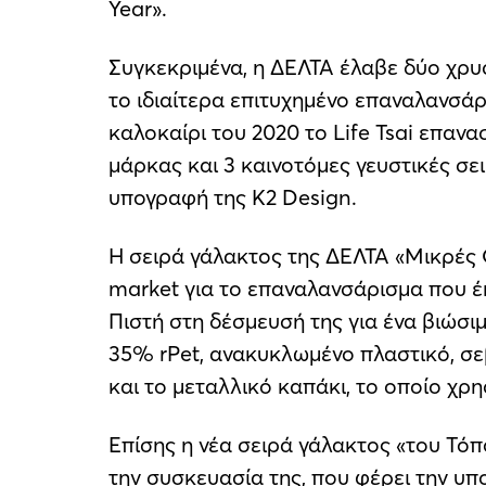
Year».
Συγκεκριμένα, η ΔΕΛΤΑ έλαβε δύο χρυσ
το ιδιαίτερα επιτυχημένο επαναλανσάρι
καλοκαίρι του 2020 το Life Tsai επαν
μάρκας και 3 καινοτόμες γευστικές σει
υπογραφή της Κ2 Design.
Η σειρά γάλακτος της ΔΕΛΤΑ «Μικρές Ο
market για το επαναλανσάρισμα που έ
Πιστή στη δέσμευσή της για ένα βιώσι
35% rPet, ανακυκλωμένο πλαστικό, σεβ
και το μεταλλικό καπάκι, το οποίο χρη
Επίσης η νέα σειρά γάλακτος «του Τόπ
την συσκευασία της, που φέρει την υπ