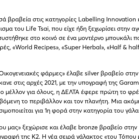
ά βραβεία στις κατηγορίες Labelling Innovation κ
σμα του Life Tsai, που είχε ήδη ξεχωρίσει στην 
ασυστήθηκε στο κοινό σε ένα μοντέρνο μπουκάλι π
ρές, «World Recipes», «Super Herbal», «Ηalf & hal
ικογενειακές φάρμες» έλαβε silver βραβείο στην
κανε στις αρχές 2021, με την υπογραφή της Garam
μο μέλλον για όλους, η ΔΕΛΤΑ έφερε πρώτη το φρ
όμενη το περιβάλλον και τον πλανήτη. Μια ακόμη
σιμοποιείται για 1η φορά στην κατηγορία του γάλα
ου μας» ξεχώρισε και έλαβε bronze βραβείο στην 
ογραφή της Κ2. Η νέα σειρά γάλακτος «του Τόπου 