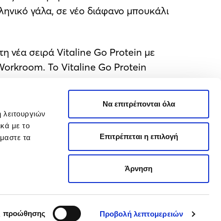
λληνικό γάλα, σε νέο διάφανο μπουκάλι
τη νέα σειρά Vitaline Go Protein με
orkroom. Το Vitaline Go Protein
κύπελλο, προσφέροντας μία γευστική
εις.
Να επιτρέπονται όλα
ή λειτουργιών
 προσδοκίες των καταναλωτών,
κά με το
 ποιότητα και θρεπτική αξία του
Επιτρέπεται η επιλογή
όμαστε τα
Άρνηση
Εξαγωγές
ς προώθησης
Προβολή λεπτομερειών