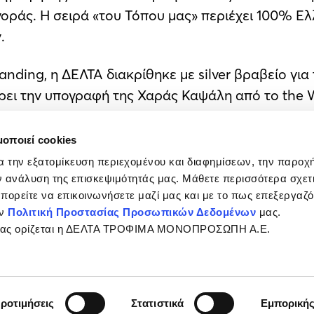
αγοράς. Η σειρά «του Τόπου μας» περιέχει 100% Ε
.
anding, η ΔΕΛΤΑ διακρίθηκε με silver βραβείο για 
ρει την υπογραφή της Χαράς Καψάλη από το the W
αούρτι με 0% λιπαρά και 15G πρωτεΐνης σε κάθε 
 τη διάρκεια της ημέρας, σε 4 απολαυστικές γεύσ
μοποιεί cookies
α την εξατομίκευση περιεχομένου και διαφημίσεων, την παροχ
τα της, ώστε να ανταποκρίνονται στις πιο υψηλές
 ανάλυση της επισκεψιμότητάς μας. Μάθετε περισσότερα σχετι
ι που αξίζει», σε συσκευασίες που εκφράζουν την
 μπορείτε να επικοινωνήσετε μαζί μας και με το πως επεξεργαζ
ην
Πολιτική Προστασίας Προσωπικών Δεδομένων
μας.
σίας ορίζεται η ΔΕΛΤΑ ΤΡΟΦΙΜΑ ΜΟΝΟΠΡΟΣΩΠΗ Α.Ε.
νία
ροτιμήσεις
Στατιστικά
Εμπορική