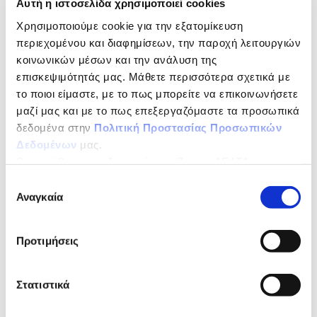
Αυτή η ιστοσελίδα χρησιμοποιεί cookies
να αναδείξει την καλή διατροφή ως ένα
Χρησιμοποιούμε cookie για την εξατομίκευση
εύκολο, ρεαλιστικό και απολαυστικό τρόπο
περιεχομένου και διαφημίσεων, την παροχή λειτουργιών
ζωής, όπου όλα χωράνε στο πιάτο μας,
κοινωνικών μέσων και την ανάλυση της
αρκεί να γνωρίζουμε πώς να ακολουθούμε
επισκεψιμότητάς μας. Μάθετε περισσότερα σχετικά με
το ποιοι είμαστε, με το πως μπορείτε να επικοινωνήσετε
μια ισορροπημένη διατροφή και τρόπους να
μαζί μας και με το πως επεξεργαζόμαστε τα προσωπικά
ξεπερνάμε τα προφανή και λιγότερο
δεδομένα στην
Πολιτική Προστασίας Προσωπικών
προφανή εμπόδια.
Δεδομένων
μας.
Ως υπεύθυνος επεξεργασίας ορίζεται η ΔΕΛΤΑ
Στο πρώτο επεισόδιο του «Good Food for
ΤΡΟΦΙΜΑ ΜΟΝΟΠΡΟΣΩΠΗ Α.Ε.
Επιλογή
Αναγκαία
Thought», «
Μύθοι και αλήθειες για την
συγκατάθεσης
καλή διατροφή»
καλεσμένοι είναι η
Προτιμήσεις
παρουσιάστρια και ραδιοφωνική
παραγωγός
Κατερίνα Ζαρίφη
και η κλινική
διαιτολόγος – διατροφολόγος
Αμαλία
Στατιστικά
Φιλίππου
που συζητούν με απολαυστικό