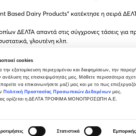
t Based Dairy Products” κατέκτησε η σειρά ΔΕΛΤ
ρπίων ΔΕΛΤΑ απαντά στις σύγχρονες τάσεις για π
υστατικά, γλουτένη κλπ.
ή της να προσφέρει προϊόντα απαράμιλλης ποιότη
μοποιεί cookies
ογένεια, σε κάθε γωνιά της χώρας μας. Ως επιστέ
α την εξατομίκευση περιεχομένου και διαφημίσεων, την παροχ
στιθέμενη αξία για τον καταναλωτή, την κοινωνί
 ανάλυση της επισκεψιμότητάς μας. Μάθετε περισσότερα σχετι
 προϊόντα και την υπεύθυνη λειτουργία της, μετ
 μπορείτε να επικοινωνήσετε μαζί μας και με το πως επεξεργαζ
ην
Πολιτική Προστασίας Προσωπικών Δεδομένων
μας.
σίας ορίζεται η ΔΕΛΤΑ ΤΡΟΦΙΜΑ ΜΟΝΟΠΡΟΣΩΠΗ Α.Ε.
νία
ροτιμήσεις
Στατιστικά
Εμπορική