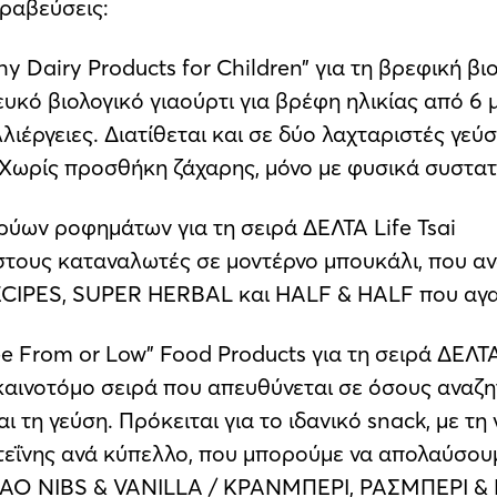
ραβεύσεις:
 Dairy Products for Children” για τη βρεφική β
ευκό βιολογικό γιαούρτι για βρέφη ηλικίας από 6
λιέργειες. Διατίθεται και σε δύο λαχταριστές γεύ
Χωρίς προσθήκη ζάχαρης, μόνο με φυσικά συστατ
ρύων ροφημάτων για τη σειρά ΔΕΛΤΑ Life Tsai
στους καταναλωτές σε μοντέρνο μπουκάλι, που αν
ECIPES, SUPER HERBAL και HALF & HALF που αγα
 From or Low” Food Products για τη σειρά ΔΕΛΤΑ
 καινοτόμο σειρά που απευθύνεται σε όσους αναζητ
 τη γεύση. Πρόκειται για το ιδανικό snack, με τη
τεΐνης ανά κύπελλο, που μπορούμε να απολαύσουμ
ACAO NIBS & VANILLA / ΚΡΑΝΜΠΕΡΙ, ΡΑΣΜΠΕΡΙ 