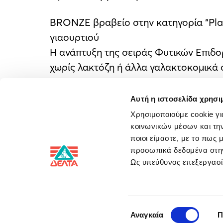
BRONZE βραβείο στην κατηγορία “Plan
γιαουρτιού
Η ανάπτυξη της σειράς Φυτικών Επιδο
χωρίς λακτόζη ή άλλα γαλακτοκομικά σ
Η ΔΕΛΤΑ παραμένει πιστή στη δέσμευσ
Αυτή η ιστοσελίδα χρησι
οποία μπορεί να απολαμβάνει κάθε οικ
Χρησιμοποιούμε cookie γι
προσφέρει καθημερινά προϊόντα με προ
κοινωνικών μέσων και την
απέσπασε 30 βραβεία για τα καινοτόμα
ποιοι είμαστε, με το πως
προσωπικά δεδομένα στ
Προμηθευτή Τροφίμων.
Ως υπεύθυνος επεξεργα
Social Media
Επικοινω
Επιλογή
Αναγκαία
Π
συγκατάθεσης