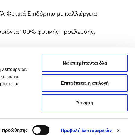
Α Φυτικά Επιδόρπια με καλλιέργεια
ροϊόντα 100% φυτικής προέλευσης,
τας και υψηλής διατροφικής αξίας, τα
Να επιτρέπονται όλα
γασμα της δέσμευσής της να
ή λειτουργιών
α και το περιβάλλον, το 2020 η ΔΕΛΤΑ
κά με το
αξύ των οποίων και του Κορυφαίου
Επιτρέπεται η επιλογή
όμαστε τα
Άρνηση
Εξαγωγές
ς προώθησης
Προβολή λεπτομερειών