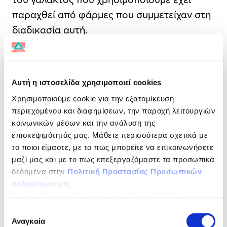
παραχθεί από φάρμες που συμμετείχαν στη
διαδικασία αυτή.
Η αξιολόγηση βασίζεται σε τρεις κρίσιμους
άξονες: την ευζωία των ζώων, τη
Αυτή η ιστοσελίδα χρησιμοποιεί cookies
βιοασφάλεια και το περιβαλλοντικό
Χρησιμοποιούμε cookie για την εξατομίκευση
αποτύπωμα, και υλοποιείται μέσω επιτόπιων
περιεχομένου και διαφημίσεων, την παροχή λειτουργιών
επισκέψεων, αναλυτικών ερωτηματολογίων
κοινωνικών μέσων και την ανάλυση της
και αυστηρής αξιολόγησης πρακτικών, σε
επισκεψιμότητάς μας. Μάθετε περισσότερα σχετικά με
συνεργασία με το Γεωπονικό Πανεπιστήμιο
το ποιοι είμαστε, με το πως μπορείτε να επικοινωνήσετε
μαζί μας και με το πως επεξεργαζόμαστε τα προσωπικά
Αθηνών. Η πρωτοβουλία αυτή έρχεται να
δεδομένα στην
Πολιτική Προστασίας Προσωπικών
ενσωματωθεί στο Σχέδιο Δράσης «ΓΑΙΑ»,
Δεδομένων
μας.
βασικό πυλώνα της στρατηγικής
Ως υπεύθυνος επεξεργασίας ορίζεται η ΔΕΛΤΑ
βιωσιμότητας της ΔΕΛΤΑ για την προώθηση
ΤΡΟΦΙΜΑ ΜΟΝΟΠΡΟΣΩΠΗ Α.Ε.
Επιλογή
Αναγκαία
υπεύθυνων και βιώσιμων πρακτικών στην
συγκατάθεσης