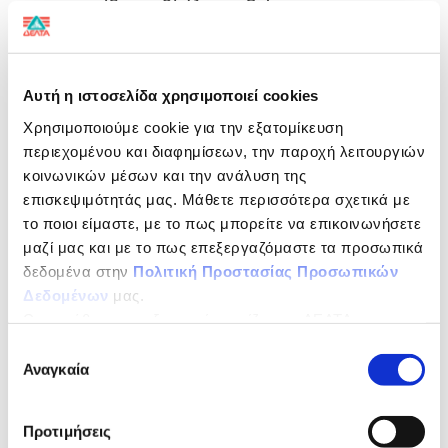
τον στηρίξει καθ’ όλη τη διάρκεια της
προετοιμασίας του για τους
Ολυμπιακούς
Αγώνες στο Παρίσι το 2024.
Αυτή η ιστοσελίδα χρησιμοποιεί cookies
«Ευχαριστώ από καρδιάς τη @delta_gr που
Χρησιμοποιούμε cookie για την εξατομίκευση
από την πρώτη στιγμή με αναζήτησε και
περιεχομένου και διαφημίσεων, την παροχή λειτουργιών
κοινωνικών μέσων και την ανάλυση της
αποφάσισε να στηρίξει την προετοιμασία
επισκεψιμότητάς μας. Μάθετε περισσότερα σχετικά με
μου ως τους Ολυμπιακούς στο Παρίσι! Είμαι
το ποιοι είμαστε, με το πως μπορείτε να επικοινωνήσετε
ευγνώμων που μου δίνει τη δυνατότητα να
μαζί μας και με το πως επεξεργαζόμαστε τα προσωπικά
συνεχίσω να κάνω αυτό που αγαπάω.
δεδομένα στην
Πολιτική Προστασίας Προσωπικών
Δεδομένων
μας.
Κυρίως, η μεγάλη αγάπη που εισέπραξα απ΄
Ως υπεύθυνος επεξεργασίας ορίζεται η ΔΕΛΤΑ
τον κόσμο όλες αυτές τις μέρες, αλλά και η
ΤΡΟΦΙΜΑ ΜΟΝΟΠΡΟΣΩΠΗ Α.Ε.
Επιλογή
στήριξη μιας τόσο σημαντικής ελληνικής
Αναγκαία
συγκατάθεσης
εταιρείας, όπως η ΔΕΛΤΑ, δίνουν δύναμη στο
«θηρίο» μέσα μου για να προσπαθήσω να
Προτιμήσεις