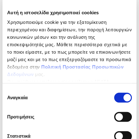
Αλέξανδρος Σκανδαλάκης, δήλωσε:
Αυτή η ιστοσελίδα χρησιμοποιεί cookies
Χρησιμοποιούμε cookie για την εξατομίκευση
«Η πιστοποίηση αυτή αναδεικνύει τις
περιεχομένου και διαφημίσεων, την παροχή λειτουργιών
προσπάθειες και τη δέσμευση της εταιρείας
κοινωνικών μέσων και την ανάλυση της
για την παραγωγή και διάθεση τροφίμων
επισκεψιμότητάς μας. Μάθετε περισσότερα σχετικά με
κορυφαίας ποιότητας και διατροφικής αξίας
το ποιοι είμαστε, με το πως μπορείτε να επικοινωνήσετε
μαζί μας και με το πως επεξεργαζόμαστε τα προσωπικά
με μεθόδους και διαδικασίες που σέβονται
δεδομένα στην
Πολιτική Προστασίας Προσωπικών
και προστατεύουν το περιβάλλον. Για εμάς
Δεδομένων
μας.
στη ΔΕΛΤΑ η περιβαλλοντική διάσταση της
Ως υπεύθυνος επεξεργασίας ορίζεται η ΔΕΛΤΑ
καλής διατροφής είναι ιδιαίτερα σημαντική
ΤΡΟΦΙΜΑ ΜΟΝΟΠΡΟΣΩΠΗ Α.Ε.
Επιλογή
Αναγκαία
και γι’ αυτό υλοποιούμε ένα εκτεταμένο
συγκατάθεσης
πλάνο δράσεων που στόχο έχουν τη διαρκή
μείωση του περιβαλλοντικού μας
Προτιμήσεις
αποτυπώματος και την ορθολογική
διαχείριση των φυσικών πόρων».
Στατιστικά