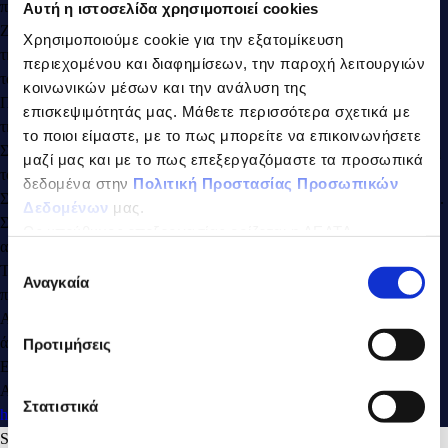
πυρήνα τους με τα κουκούτσια.
Αυτή η ιστοσελίδα χρησιμοποιεί cookies
Ζεσταίνουμε σε μέτρια προς υψηλή θερμοκρασία ένα μαντεμένιο
Χρησιμοποιούμε cookie για την εξατομίκευση
τηγάνι, προσθέτουμε το βούτυρο και τοποθετούμε τα κομμάτια από
περιεχομένου και διαφημίσεων, την παροχή λειτουργιών
τα μήλα.
κοινωνικών μέσων και την ανάλυση της
Προσθέτουμε 1 κουταλιά της σούπας από το μείγμα της ζάχαρης με
επισκεψιμότητάς μας. Μάθετε περισσότερα σχετικά με
την κανέλα και ανακατεύουμε απαλά.
το ποιοι είμαστε, με το πως μπορείτε να επικοινωνήσετε
Σε 2-3 λεπτά γυρνάμε τα μήλα για να μαγειρευτούν και από την άλλη
μαζί μας και με το πως επεξεργαζόμαστε τα προσωπικά
τους πλευρά.
δεδομένα στην
Πολιτική Προστασίας Προσωπικών
Συνολικά χρειάζονται κοντά στα 5 λεπτά για να μαλακώσουν ελαφρά.
Δεδομένων
μας.
Στη συνέχεια, προσθέτουμε στο τηγάνι τον χυλό και πασπαλίζουμε
Ως υπεύθυνος επεξεργασίας ορίζεται η ΔΕΛΤΑ
από πάνω το υπόλοιπο μείγμα της ζάχαρης με την κανέλα.
ΤΡΟΦΙΜΑ ΜΟΝΟΠΡΟΣΩΠΗ Α.Ε.
Επιλογή
Τοποθετούμε το τηγάνι στο φούρνο και ψήνουμε για 18 λεπτά
Αναγκαία
συγκατάθεσης
περίπου, μέχρι να πάρει ένα ωραίο χρώμα.
Αφαιρούμε το τηγάνι από το φούρνο και πασπαλίζουμε με ζάχαρη
άχνη πριν σερβίρουμε.
Προτιμήσεις
Ευχαριστούμε πολύ τον @AlwaysHungry για την υπέροχη συνταγή!
Ανακαλύψτε περισσότερες συνταγές στο blog του
Στατιστικά
http://www.alwayshungry.gr/
.
Search