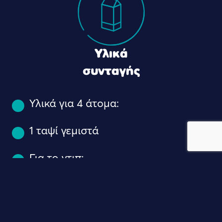
Υλικά
συνταγής
Υλικά για 4 άτομα:
1 ταψί γεμιστά
Για το ντιπ:
1 συσκευασία γιαούρτι Complet 2%
1 πρέζα αλάτι