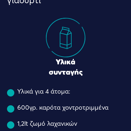
γιαούρτι
Υλικά
συνταγής
Υλικά για 4 άτομα:
600γρ. καρότα χοντροτριμμένα
1,2lt ζωμό λαχανικών