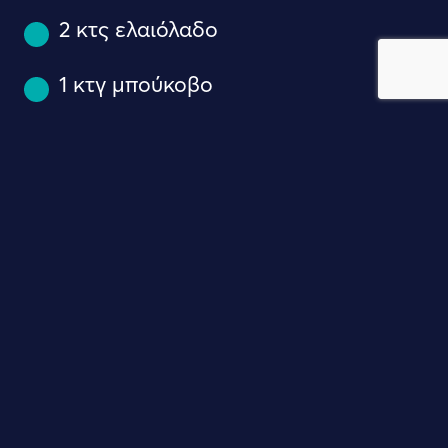
2 κτς ελαιόλαδο
1 κτγ μπούκοβο
2 κτγ κύμινο (σπόρους)
140γρ. κόκκινες φακές (προαιρετικά)
200γρ. ΔΕΛΤΑ Complet
Οικογενειακό 2% 1kg και 4 κτγ για
γαρνίρισμα