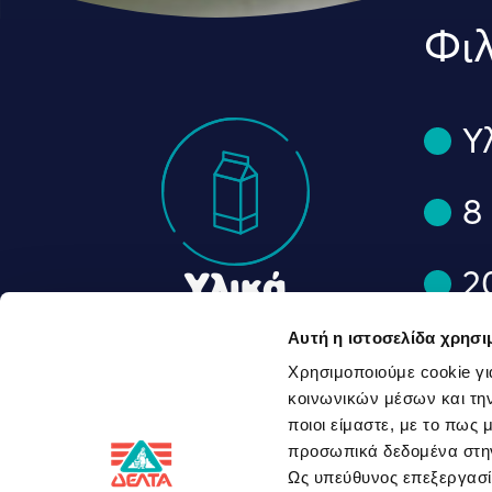
Φιλ
Υ
8
2
Υλικά
συνταγής
Αυτή η ιστοσελίδα χρησι
1
Χρησιμοποιούμε cookie γι
κοινωνικών μέσων και την
1
ποιοι είμαστε, με το πως
προσωπικά δεδομένα στ
Ως υπεύθυνος επεξεργα