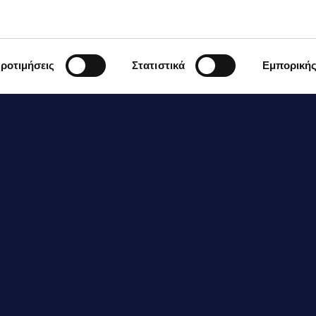
ρεσκοτριμμένο πιπέρι
α το ρύζι:
ροτιμήσεις
Στατιστικά
Εμπορική
00γρ. ρύζι basmati
ίγα σποράκια κάρδαμο
–5 κτς γιαούρτι Complet 2%
υμό και ξύσμα από 1 λεμόνι