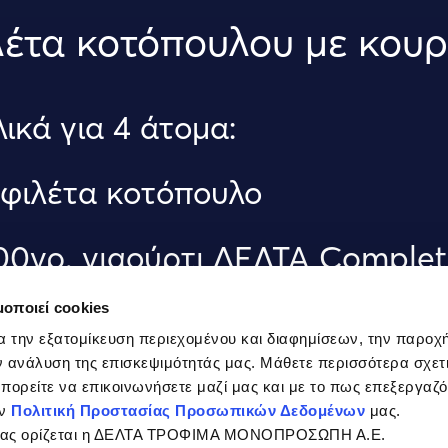
έτα κοτόπουλου με κου
λικά για 4 άτομα:
 φιλέτα κοτόπουλο
00γρ. γιαούρτι ΔΕΛΤΑ Complet
μοποιεί cookies
 ½ κτγ κουρκουμά
α την εξατομίκευση περιεχομένου και διαφημίσεων, την παροχ
 ανάλυση της επισκεψιμότητάς μας. Μάθετε περισσότερα σχετι
 κτγ αλάτι
 μπορείτε να επικοινωνήσετε μαζί μας και με το πως επεξεργαζ
ην
Πολιτική Προστασίας Προσωπικών Δεδομένων
μας.
σίας ορίζεται η ΔΕΛΤΑ ΤΡΟΦΙΜΑ ΜΟΝΟΠΡΟΣΩΠΗ Α.Ε.