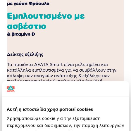
με γεύση Φράουλα
Εμπλουτισμένο με
ασβέστιο
& βιταμίνη D
Δείκτης εξέλιξης
Τα προϊόντα ΔΕΛΤΑ Smart είναι μελετημένα και
κατάλληλα εμπλουτισμένα για να συμβάλλουν στην
κάλυψη των αναγκών ανάπτυξης & εξέλιξης των
παιδιών προσχολικής & σχολικής ηλικίας (4+)!
ΔΙΑΤΡΟΦΙΚΗ ΔΗΛΩΣΗ
ανά 100 g
Ενέργεια
456 kJ / 109 kcal
Αυτή η ιστοσελίδα χρησιμοποιεί cookies
Λιπαρά
5,0 g
Χρησιμοποιούμε cookie για την εξατομίκευση
περιεχομένου και διαφημίσεων, την παροχή λειτουργιών
εκ των οποίων
3,8 g