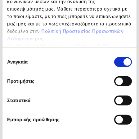
κοινωνικών μέσων και την ανάλυση της
Κορεσµένα λιπαρά
επισκεψιμότητάς μας. Μάθετε περισσότερα σχετικά με
οξέα
το ποιοι είμαστε, με το πως μπορείτε να επικοινωνήσετε
μαζί μας και με το πως επεξεργαζόμαστε τα προσωπικά
Υδατάνθρακες
11,4 g
δεδομένα στην
Πολιτική Προστασίας Προσωπικών
εκ των οποίων
8,6 g
Δεδομένων
μας.
Ως υπεύθυνος επεξεργασίας ορίζεται η ΔΕΛΤΑ
Σάκχαρα
ΤΡΟΦΙΜΑ ΜΟΝΟΠΡΟΣΩΠΗ Α.Ε.
Επιλογή
Πρωτεΐνες
4,0 g
Αναγκαία
συγκατάθεσης
Αλάτι
0,15 g
Προτιμήσεις
Ιχνοστοιχεία
Ασβέστιο
138,7mg / 17,3% ΔΤΑ
Στατιστικά
(1)
Σίδηρος
2,3mg 16,4% ΔΤΑ*
Εμπορικής προώθησης
Βιταμίνες
B5
1,0mg / 16,7% ΔΤΑ (1)