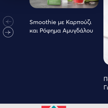
Smoothie με Καρπούζι
και Ρόφημα Αμυγδάλου
Π
Γ