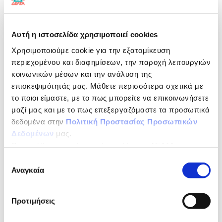
για μοναδικά σταθερό αποτέλεσμα στη
ζαχαροπλαστική
Συνιστάται
Αυτή η ιστοσελίδα χρησιμοποιεί cookies
Χρησιμοποιούμε cookie για την εξατομίκευση
για toppings ροφημάτων, coffee cocktails και κρέμα
καφέ
περιεχομένου και διαφημίσεων, την παροχή λειτουργιών
κοινωνικών μέσων και την ανάλυση της
επισκεψιμότητάς μας. Μάθετε περισσότερα σχετικά με
Εγγύηση για γλυκές & αλμυρές δημιουργίες!
το ποιοι είμαστε, με το πως μπορείτε να επικοινωνήσετε
μαζί μας και με το πως επεξεργαζόμαστε τα προσωπικά
Η σειρά Δέλτα Easy είναι αποτέλεσμα συνεργασίας
ανάμεσα στα τμήματα Έρευνας και Ανάπτυξης και του
δεδομένα στην
Πολιτική Προστασίας Προσωπικών
Ποιοτικού Ελέγχου της ΔΕΛΤΑ καθώς και
Δεδομένων
μας.
διακεκριμένων επαγγελματιών στο χώρο της εστίασης.
Ως υπεύθυνος επεξεργασίας ορίζεται η ΔΕΛΤΑ
Με αυτό τον τρόπο εξασφαλίζεται η υψηλή ποιότητα
της σειράς ΔΕΛΤΑ Easy.
ΤΡΟΦΙΜΑ ΜΟΝΟΠΡΟΣΩΠΗ Α.Ε.
Επιλογή
Αναγκαία
συγκατάθεσης
ΔΙΑΤΡΟΦΙΚΗ ΔΗΛΩΣΗ
ανά 100ml
Προτιμήσεις
Τμχ/Κιβώτιο
12